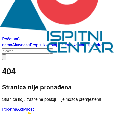
Početna
O
nama
Aktivnosti
Propisi
Izvještaji
Galerija
Kontakt
Ispitanko
404
Stranica nije pronađena
Stranica koju tražite ne postoji ili je možda premještena.
Početna
Aktivnosti