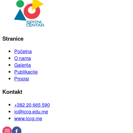
Stranice
Početna
O nama
Galerija
Publikacije
Propisi
Kontakt
+382 20 665 590
ic@iccg.edu.me
www.iccg.me