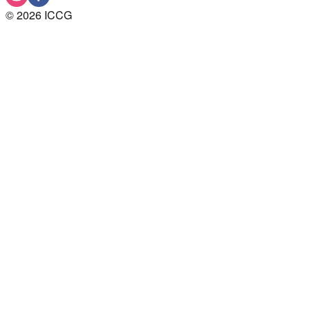
©
2026
ICCG