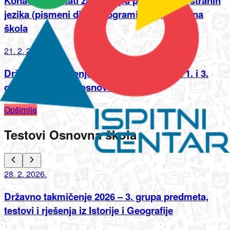
Konačni rezultati za 2. grupu predmeta: iz stranih
jezika (pismeni dio) i programiranja, osnovna
škola
21. 2. 2025.
Državno takmičenje- konačni rezultati za 1. i 3.
grupu predmeta, osnovna škola
Opširnije
Testovi Osnovna škola
28. 2. 2026.
Državno takmičenje 2026 – 3. grupa predmeta,
testovi i rješenja iz Istorije i Geografije