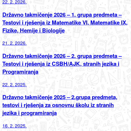
22. 2. 2026.
Državno takmičenje 2026 – 1. grupa predmeta –
Testovi i rješenja iz Matematike VI, Matematike IX,
Fizike, Hemije i Biologije
21. 2. 2026.
Državno takmičenje 2026 – 2. grupa predmeta –
Testovi i rješenja iz CSBH/AJK, stranih jezika i
Programiranja
22. 2. 2025.
Državno takmičenje 2025 – 2.grupa predmeta,
testovi i rješenja za osnovnu školu iz stranih
jezika i programiranja
16. 2. 2025.