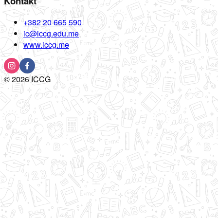
Kontakt
+382 20 665 590
ic@iccg.edu.me
www.iccg.me
©
2026
ICCG