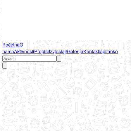
Početna
O
nama
Aktivnosti
Propisi
Izvještaji
Galerija
Kontakt
Ispitanko