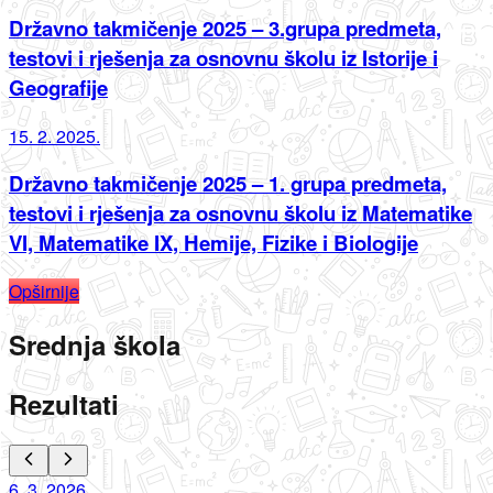
Državno takmičenje 2025 – 3.grupa predmeta,
testovi i rješenja za osnovnu školu iz Istorije i
Geografije
15. 2. 2025.
Državno takmičenje 2025 – 1. grupa predmeta,
testovi i rješenja za osnovnu školu iz Matematike
VI, Matematike IX, Hemije, Fizike i Biologije
Opširnije
Srednja škola
Rezultati
6. 3. 2026.