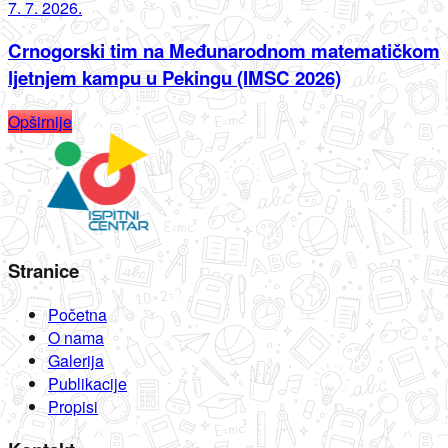
7. 7. 2026.
Crnogorski tim na Međunarodnom matematičkom
ljetnjem kampu u Pekingu (IMSC 2026)
Opširnije
Stranice
Početna
O nama
Galerija
Publikacije
Propisi