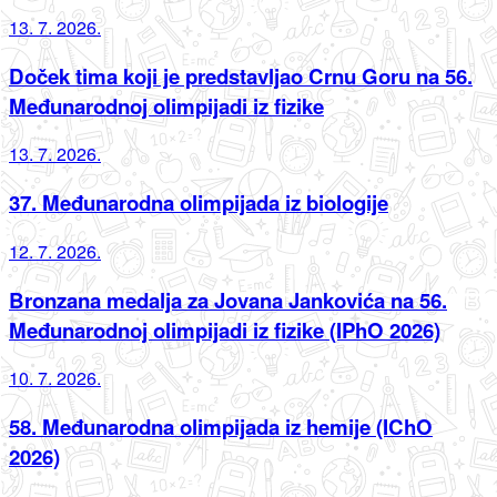
13. 7. 2026.
Doček tima koji je predstavljao Crnu Goru na 56.
Međunarodnoj olimpijadi iz fizike
13. 7. 2026.
37. Međunarodna olimpijada iz biologije
12. 7. 2026.
Bronzana medalja za Jovana Jankovića na 56.
Međunarodnoj olimpijadi iz fizike (IPhO 2026)
10. 7. 2026.
58. Međunarodna olimpijada iz hemije (IChO
2026)