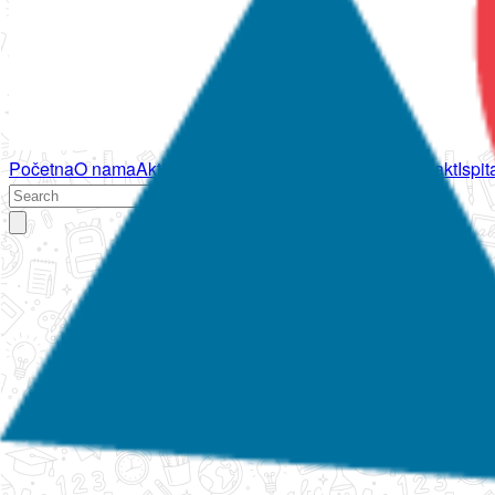
Početna
O nama
Aktivnosti
Propisi
Izvještaji
Galerija
Kontakt
Ispi