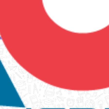
tanko