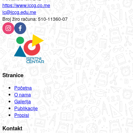
https://www.iccg.co.me
ic@iccg.edu.me
Broj žiro računa:
510-11360-07
Stranice
Početna
O nama
Galerija
Publikacije
Propisi
Kontakt