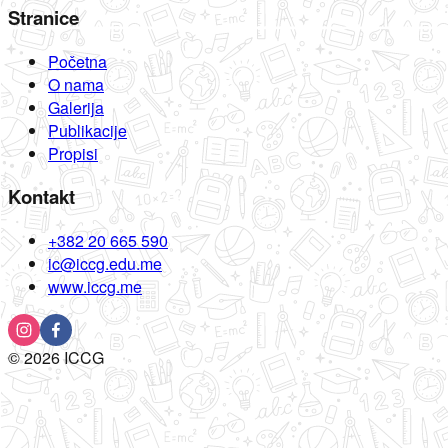
Stranice
Početna
O nama
Galerija
Publikacije
Propisi
Kontakt
+382 20 665 590
ic@iccg.edu.me
www.iccg.me
©
2026
ICCG