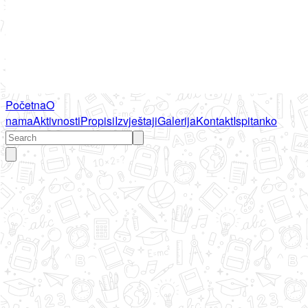
Početna
O
nama
Aktivnosti
Propisi
Izvještaji
Galerija
Kontakt
Ispitanko