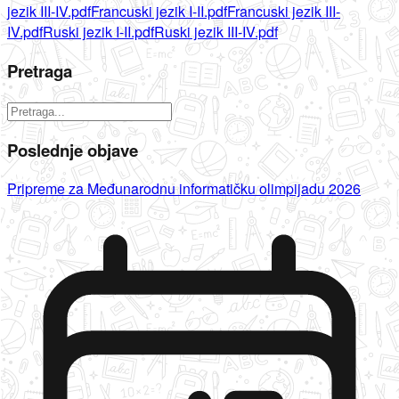
jezik III-IV.pdf
Francuski jezik I-II.pdf
Francuski jezik III-
IV.pdf
Ruski jezik I-II.pdf
Ruski jezik III-IV.pdf
Pretraga
Poslednje objave
Pripreme za Međunarodnu informatičku olimpijadu 2026