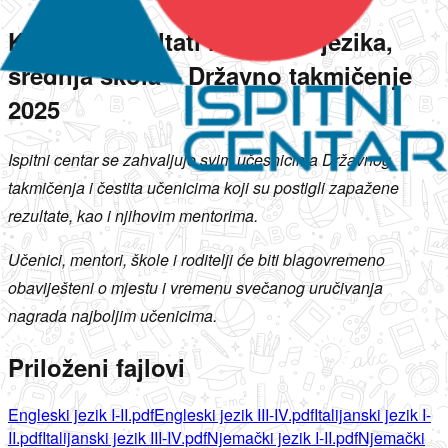
Konačni rezultati iz stranih jezika,
srednja škola – Državno takmičenje
2025
Ispitni centar se zahvaljuje svim učesnicima Državnog
takmičenja i čestita učenicima koji su postigli zapažene
rezultate, kao i njihovim mentorima.
Učenici, mentori, škole i roditelji će biti blagovremeno
obaviješteni o mjestu i vremenu svečanog uručivanja
nagrada najboljim učenicima.
Priloženi fajlovi
Engleski jezik I-II.pdf
Engleski jezik III-IV.pdf
Italijanski jezik I-
II.pdf
Italijanski jezik III-IV.pdf
Njemački jezik I-II.pdf
Njemački