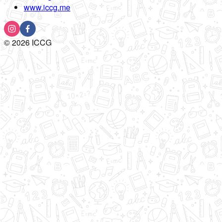
www.iccg.me
©
2026
ICCG