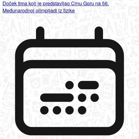
Doček tima koji je predstavljao Crnu Goru na 56.
Međunarodnoj olimpijadi iz fizike