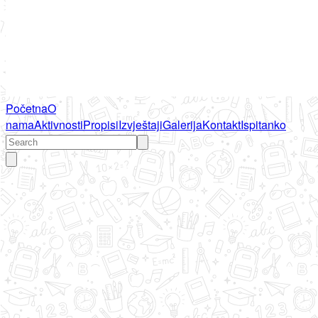
Početna
O
nama
Aktivnosti
Propisi
Izvještaji
Galerija
Kontakt
Ispitanko