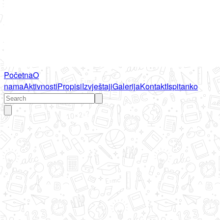
Početna
O
nama
Aktivnosti
Propisi
Izvještaji
Galerija
Kontakt
Ispitanko