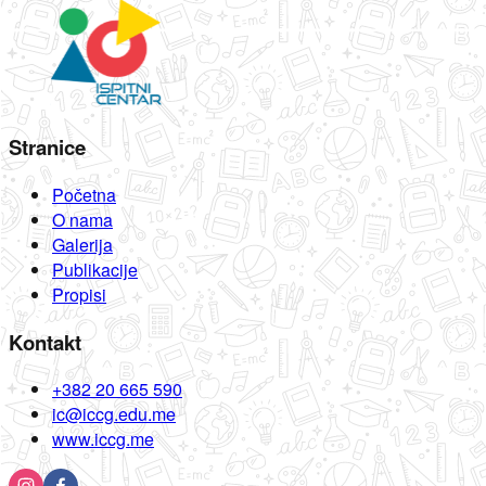
Stranice
Početna
O nama
Galerija
Publikacije
Propisi
Kontakt
+382 20 665 590
ic@iccg.edu.me
www.iccg.me