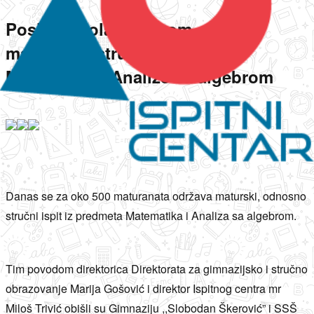
Posjeta školama tokom
maturskog/stručnog ispita iz
Matematike i Analize sa algebrom
Danas se za oko 500 maturanata održava maturski, odnosno
stručni ispit iz predmeta Matematika i Analiza sa algebrom.
Tim povodom direktorica Direktorata za gimnazijsko i stručno
obrazovanje Marija Gošović i direktor Ispitnog centra mr
Miloš Trivić obišli su Gimnaziju ,,Slobodan Škerović” i SSŠ