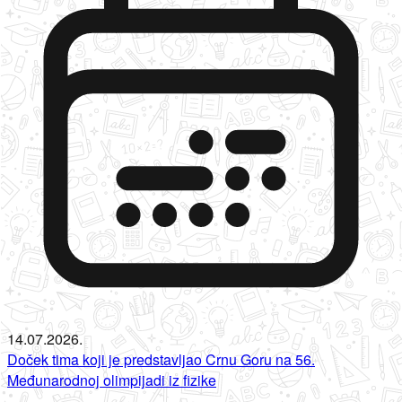
14.07.2026.
Doček tima koji je predstavljao Crnu Goru na 56.
Međunarodnoj olimpijadi iz fizike