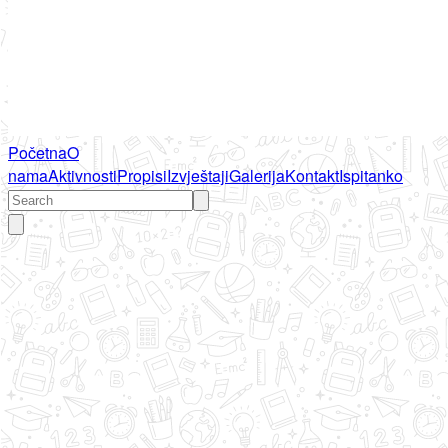
Početna
O
nama
Aktivnosti
Propisi
Izvještaji
Galerija
Kontakt
Ispitanko