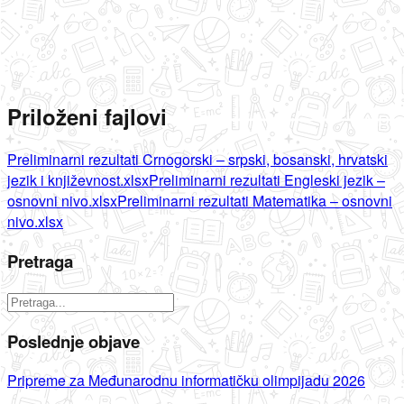
Priloženi fajlovi
Preliminarni rezultati Crnogorski – srpski, bosanski, hrvatski
jezik i književnost.xlsx
Preliminarni rezultati Engleski jezik –
osnovni nivo.xlsx
Preliminarni rezultati Matematika – osnovni
nivo.xlsx
Pretraga
Poslednje objave
Pripreme za Međunarodnu informatičku olimpijadu 2026