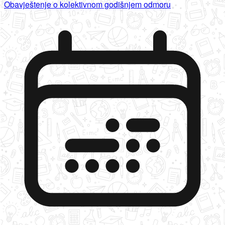
Obavještenje o kolektivnom godišnjem odmoru