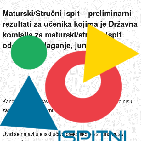
Maturski/Stručni ispit – preliminarni
rezultati za učenika kojima je Državna
komisija za maturski/stručni ispit
odobrila polaganje, jun 2026
Kandidati imaju pravo na uvid u test i prigovor ukoliko nisu
zadovoljni preliminarnim rezultatima.
Uvid se najavljuje isključivo preko škole 22. juna 2026.