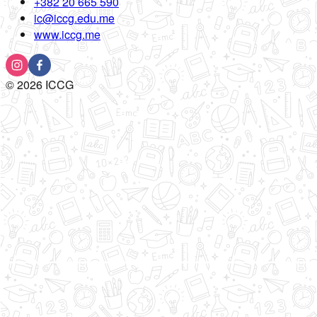
+382 20 665 590
ic@iccg.edu.me
www.iccg.me
©
2026
ICCG