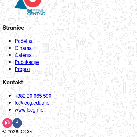
Stranice
Početna
O nama
Galerija
Publikacije
Propisi
Kontakt
+382 20 665 590
ic@iccg.edu.me
www.iccg.me
©
2026
ICCG