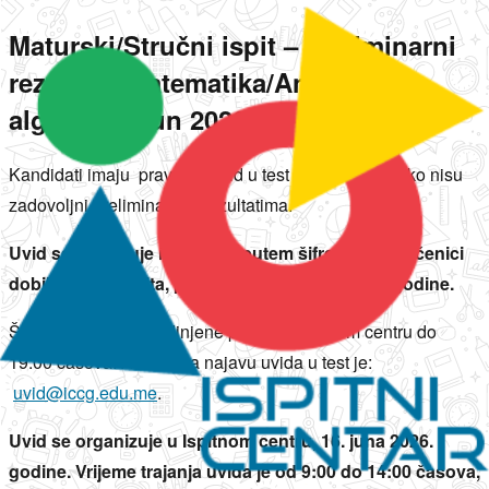
Maturski/Stručni ispit – preliminarni
rezultati: Matematika/Analiza sa
algebrom, jun 2026. godine
Kandidati imaju pravo na uvid u test i prigovor ukoliko nisu
zadovoljni preliminarnim rezultatima.
Uvid se najavljuje isključivo putem šifre koju su učenici
dobili na dan ispita, preko škole 15. juna 2026. godine.
Škola dostavlja objedinjene podatke Ispitnom centru do
19:00 časova. Adresa za najavu uvida u test je:
uvid@iccg.edu.me
.
Uvid se organizuje u Ispitnom centru, 16. juna 2026.
godine. Vrijeme trajanja uvida je od 9:00 do 14:00 časova,