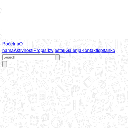
Početna
O
nama
Aktivnosti
Propisi
Izvještaji
Galerija
Kontakt
Ispitanko