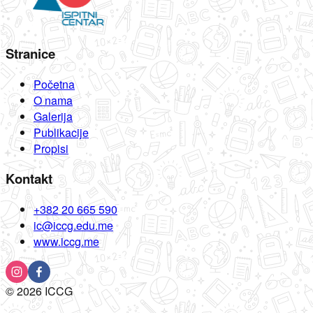
Stranice
Početna
O nama
Galerija
Publikacije
Propisi
Kontakt
+382 20 665 590
ic@iccg.edu.me
www.iccg.me
©
2026
ICCG