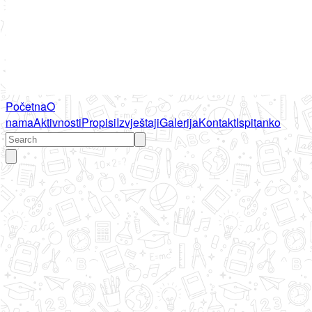
Početna
O
nama
Aktivnosti
Propisi
Izvještaji
Galerija
Kontakt
Ispitanko