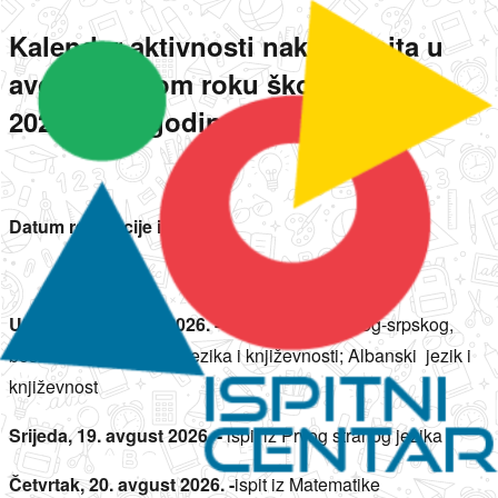
Kalendar aktivnosti nakon ispita u
avgustovskom roku školske
2025/2026. godine
Datum realizacije ispita:
Utorak, 18. avgust 2026. -
ispit iz Crnogorskog-srpskog,
bosanskog, hrvatskog jezika i književnosti; Albanski jezik i
književnost
Srijeda, 19. avgust 2026. -
ispit iz Prvog stranog jezika
Četvrtak, 20. avgust 2026. -
ispit iz Matematike