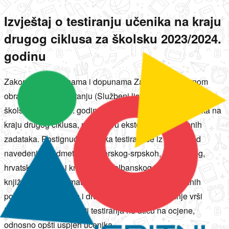
Izvještaj o testiranju učenika na kraju
drugog ciklusa za školsku 2023/2024.
godinu
Zakonom o izmjenama i dopunama Zakona o osnovnom
obrazovanju i vaspitanju (Službeni list RCG br. 47/17) od
školske 2017/2018. godine uvedeno je testiranje učenika na
kraju drugog ciklusa, na osnovu eksterno pripremljenih
zadataka. Postignuća učenika testiraju se iz jednog od
navedenih predmeta: crnogorskog-srpskoh, bosanskog,
hrvatskog jezika i književnosti/albanskog jezika i
književnosti, matematike, egleskog jezika ili odabranih
poglavlja iz prirodnih i društvenih nauka. Testiranje vrši
Ispitni centar, a rezultati testiranja ne utiču na ocjene,
odnosno opšti uspjeh učenika.