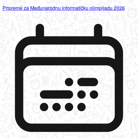
Pripreme za Međunarodnu informatičku olimpijadu 2026