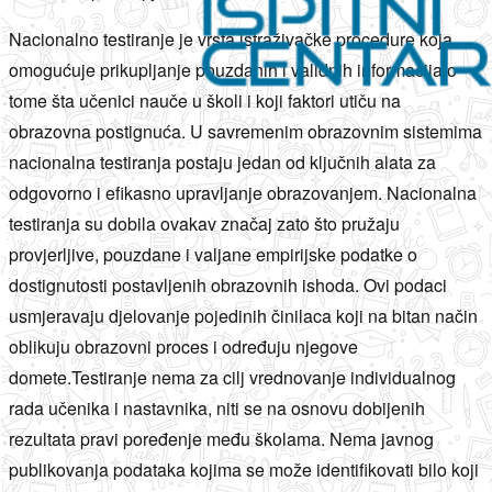
Nacionalno testiranje je vrsta istraživačke procedure koja
omogućuje prikupljanje pouzdanih i validnih informacija o
tome šta učenici nauče u školi i koji faktori utiču na
obrazovna postignuća. U savremenim obrazovnim sistemima
nacionalna testiranja postaju jedan od ključnih alata za
odgovorno i efikasno upravljanje obrazovanjem. Nacionalna
testiranja su dobila ovakav značaj zato što pružaju
provjerljive, pouzdane i valjane empirijske podatke o
dostignutosti postavljenih obrazovnih ishoda. Ovi podaci
usmjeravaju djelovanje pojedinih činilaca koji na bitan način
oblikuju obrazovni proces i određuju njegove
domete.Testiranje nema za cilj vrednovanje individualnog
rada učenika i nastavnika, niti se na osnovu dobijenih
rezultata pravi poređenje među školama. Nema javnog
publikovanja podataka kojima se može identifikovati bilo koji