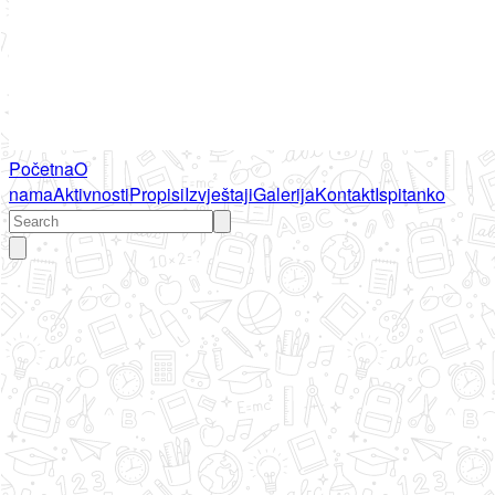
Početna
O
nama
Aktivnosti
Propisi
Izvještaji
Galerija
Kontakt
Ispitanko