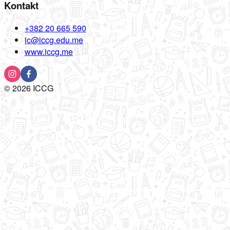
Kontakt
+382 20 665 590
ic@iccg.edu.me
www.iccg.me
©
2026
ICCG