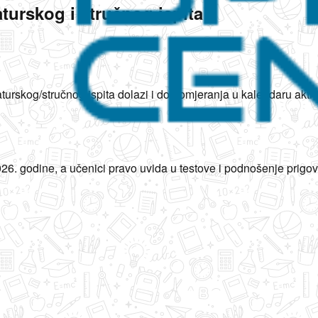
turskog i stručnog ispita
skog/stručnog ispita dolazi i do pomjeranja u kalendaru aktivn
 2026. godine, a učenici pravo uvida u testove i podnošenje prigo