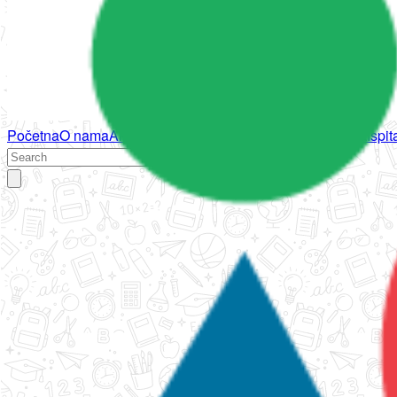
Početna
O nama
Aktivnosti
Propisi
Izvještaji
Galerija
Kontakt
Ispi