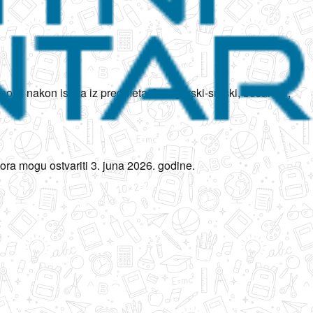
osti nakon ispita iz predmeta Crnogorski-srpski, bosanski,
vora mogu ostvariti 3. juna 2026. godine.