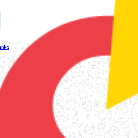
tanko