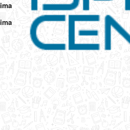
jima
jima