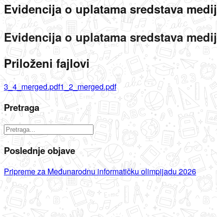
Evidencija o uplatama sredstava medi
Evidencija o uplatama sredstava medi
Priloženi fajlovi
3_4_merged.pdf
1_2_merged.pdf
Pretraga
Poslednje objave
Pripreme za Međunarodnu informatičku olimpijadu 2026