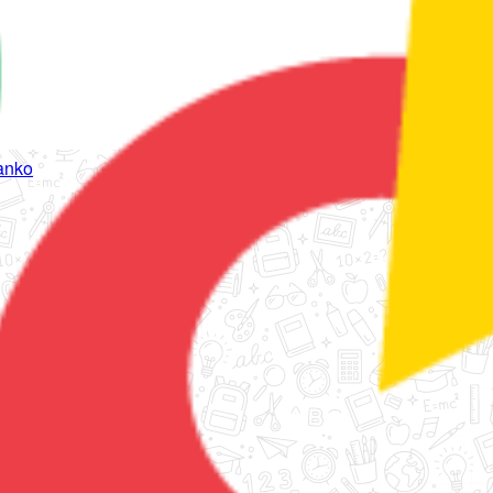
tanko