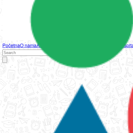
Početna
O nama
Aktivnosti
Propisi
Izvještaji
Galerija
Kontakt
Ispi