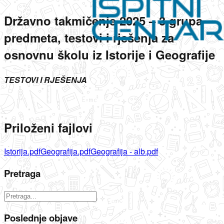
Državno takmičenje 2025 – 3.grupa
predmeta, testovi i rješenja za
osnovnu školu iz Istorije i Geografije
TESTOVI I RJEŠENJA
Priloženi fajlovi
Istorija.pdf
Geografija.pdf
Geografija - alb.pdf
Pretraga
Poslednje objave