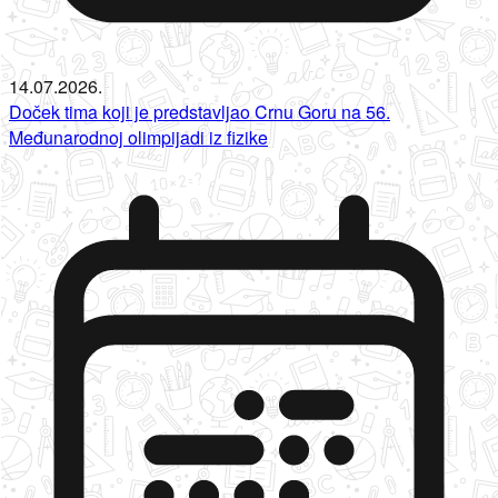
14.07.2026.
Doček tima koji je predstavljao Crnu Goru na 56.
Međunarodnoj olimpijadi iz fizike