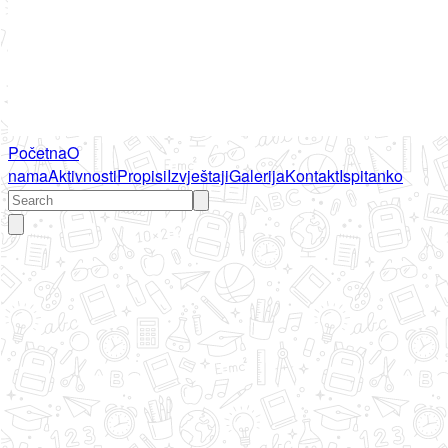
Početna
O
nama
Aktivnosti
Propisi
Izvještaji
Galerija
Kontakt
Ispitanko