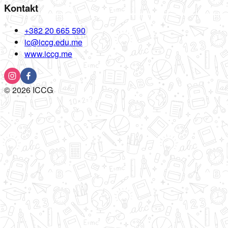
Kontakt
+382 20 665 590
ic@iccg.edu.me
www.iccg.me
©
2026
ICCG