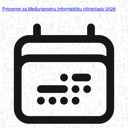
Pripreme za Međunarodnu informatičku olimpijadu 2026