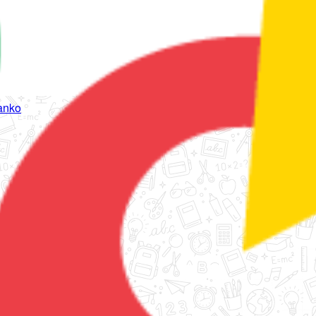
tanko