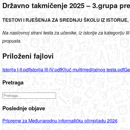
Državno takmičenje 2025 – 3.grupa pr
TESTOVI I RJEŠENJA ZA SREDNJU ŠKOLU IZ ISTORIJE
Na naslovnoj strani testa za učenike, iz istorije za kategorij
propusta.
Priloženi fajlovi
Istorija I-II.pdf
Istorija III-IV.pdf
Ključ multimedijalnog testa.pdf
Geo
Pretraga
Poslednje objave
Pripreme za Međunarodnu informatičku olimpijadu 2026