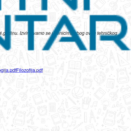
 2024.godinu. Izvinjavamo se učenicima zbog ovog tehničkog
gija.pdf
Filozofija.pdf