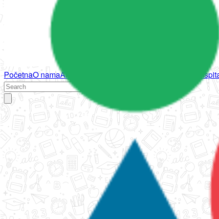
Početna
O nama
Aktivnosti
Propisi
Izvještaji
Galerija
Kontakt
Ispi