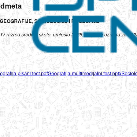
edmeta
, GEOGRAFIJE
,
SOCIOLOGIJE I FILOZOFIJE
u III-IV razred srednje škole, umjesto 2025, ostala je oznaka za
grafija-pisani test.pdf
Geografija-multimedijalni test.pptx
Sociolo