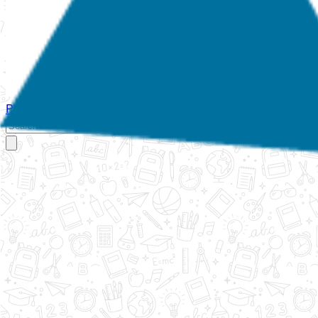
Početna
O nama
Aktivnosti
Propisi
Izvještaji
Galerija
Kontakt
Ispi