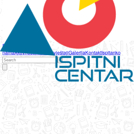
Početna
O
nama
Aktivnosti
Propisi
Izvještaji
Galerija
Kontakt
Ispitanko