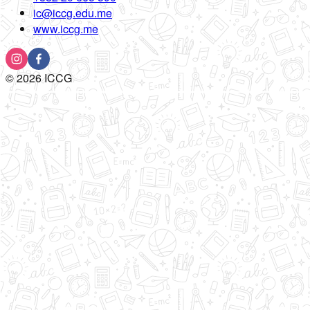
ic@iccg.edu.me
www.iccg.me
©
2026
ICCG