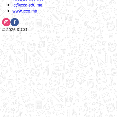
ic@iccg.edu.me
www.iccg.me
©
2026
ICCG