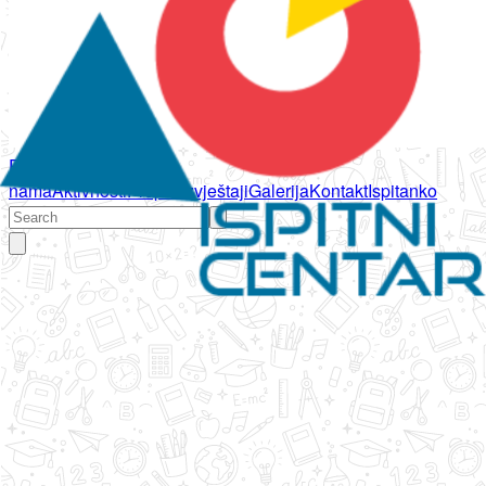
Početna
O
nama
Aktivnosti
Propisi
Izvještaji
Galerija
Kontakt
Ispitanko