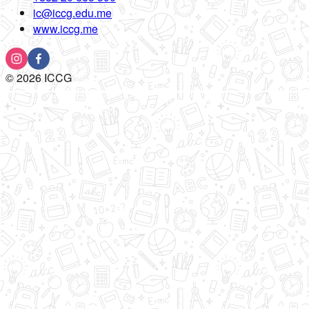
ic@iccg.edu.me
www.iccg.me
©
2026
ICCG