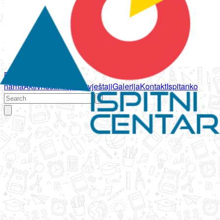
Početna
O
nama
Aktivnosti
Propisi
Izvještaji
Galerija
Kontakt
Ispitanko