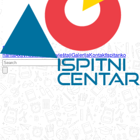
Početna
O
nama
Aktivnosti
Propisi
Izvještaji
Galerija
Kontakt
Ispitanko