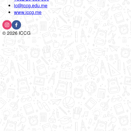
ic@iccg.edu.me
www.iccg.me
©
2026
ICCG