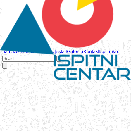
Početna
O
nama
Aktivnosti
Propisi
Izvještaji
Galerija
Kontakt
Ispitanko