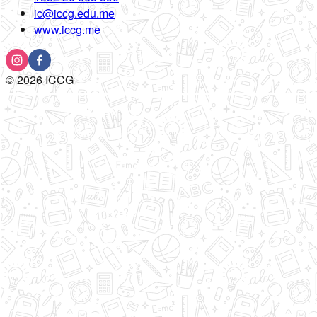
ic@iccg.edu.me
www.iccg.me
©
2026
ICCG