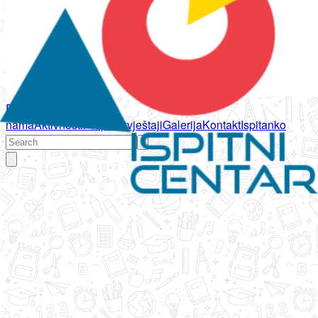
Početna
O
nama
Aktivnosti
Propisi
Izvještaji
Galerija
Kontakt
Ispitanko