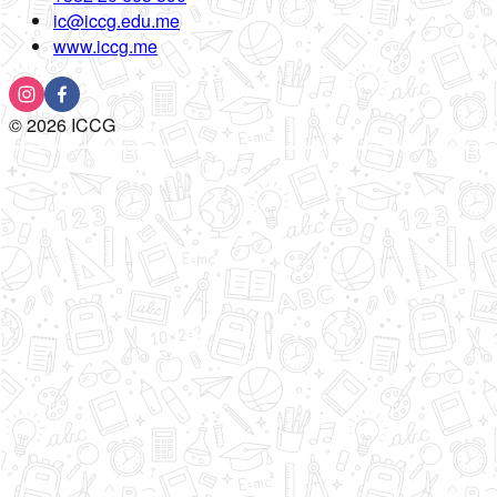
ic@iccg.edu.me
www.iccg.me
©
2026
ICCG