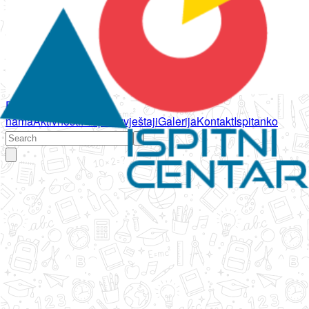
Početna
O
nama
Aktivnosti
Propisi
Izvještaji
Galerija
Kontakt
Ispitanko