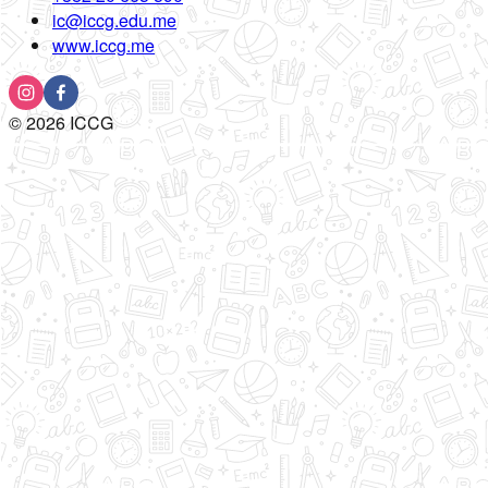
ic@iccg.edu.me
www.iccg.me
©
2026
ICCG