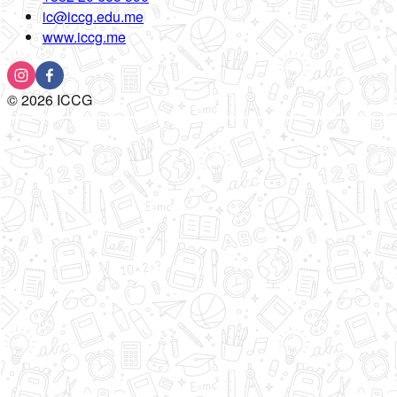
ic@iccg.edu.me
www.iccg.me
©
2026
ICCG