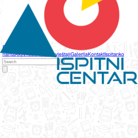
Početna
O
nama
Aktivnosti
Propisi
Izvještaji
Galerija
Kontakt
Ispitanko