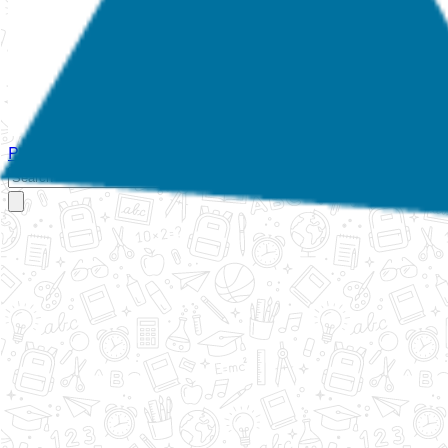
Početna
O nama
Aktivnosti
Propisi
Izvještaji
Galerija
Kontakt
Ispi