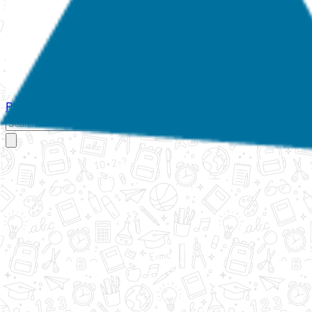
Početna
O nama
Aktivnosti
Propisi
Izvještaji
Galerija
Kontakt
Ispi