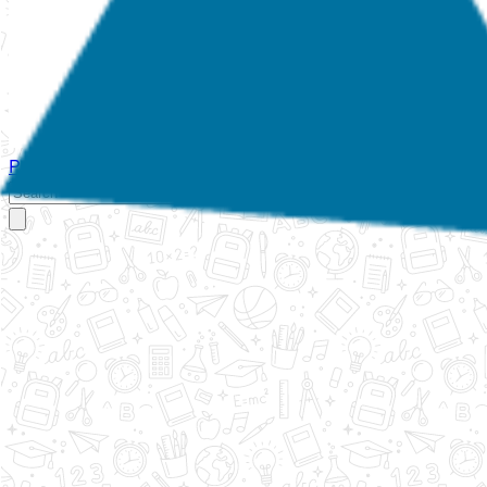
Početna
O nama
Aktivnosti
Propisi
Izvještaji
Galerija
Kontakt
Ispi