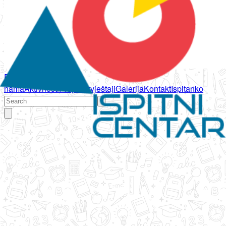
Početna
O
nama
Aktivnosti
Propisi
Izvještaji
Galerija
Kontakt
Ispitanko