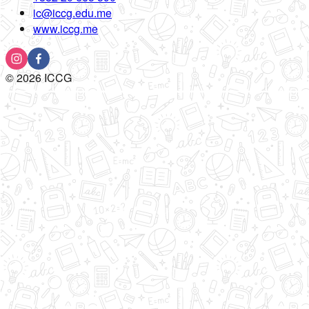
ic@iccg.edu.me
www.iccg.me
©
2026
ICCG