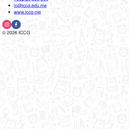
ic@iccg.edu.me
www.iccg.me
©
2026
ICCG