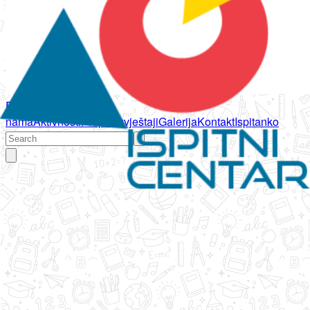
Početna
O
nama
Aktivnosti
Propisi
Izvještaji
Galerija
Kontakt
Ispitanko