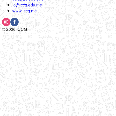
ic@iccg.edu.me
www.iccg.me
©
2026
ICCG