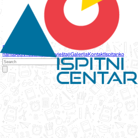
Početna
O
nama
Aktivnosti
Propisi
Izvještaji
Galerija
Kontakt
Ispitanko