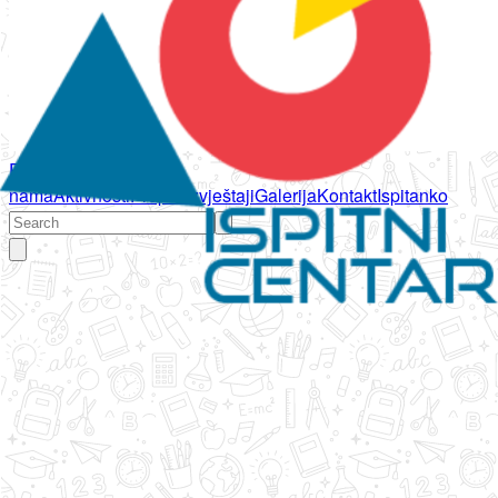
Početna
O
nama
Aktivnosti
Propisi
Izvještaji
Galerija
Kontakt
Ispitanko