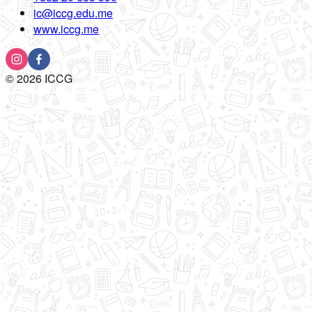
ic@iccg.edu.me
www.iccg.me
©
2026
ICCG