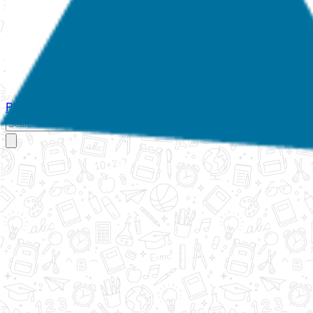
Početna
O nama
Aktivnosti
Propisi
Izvještaji
Galerija
Kontakt
Ispi