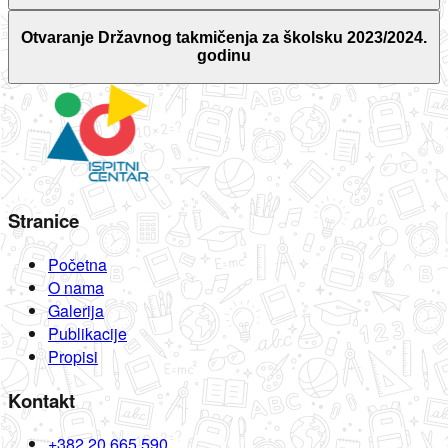
Otvaranje Državnog takmičenja za školsku 2023/2024.
godinu
Stranice
Početna
O nama
Galerija
Publikacije
Propisi
Kontakt
+382 20 665 590