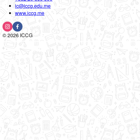
ic@iccg.edu.me
www.iccg.me
©
2026
ICCG