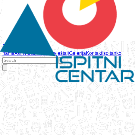
Početna
O
nama
Aktivnosti
Propisi
Izvještaji
Galerija
Kontakt
Ispitanko