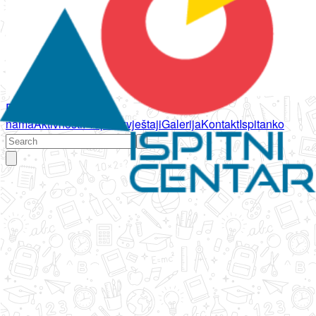
Početna
O
nama
Aktivnosti
Propisi
Izvještaji
Galerija
Kontakt
Ispitanko