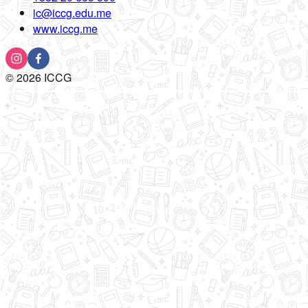
ic@iccg.edu.me
www.iccg.me
©
2026
ICCG