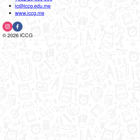
ic@iccg.edu.me
www.iccg.me
©
2026
ICCG