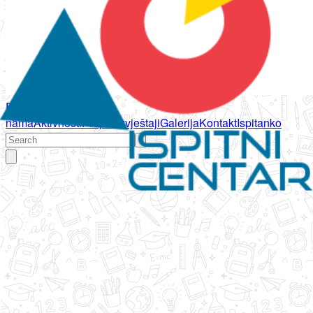
Početna
O
nama
Aktivnosti
Propisi
Izvještaji
Galerija
Kontakt
Ispitanko