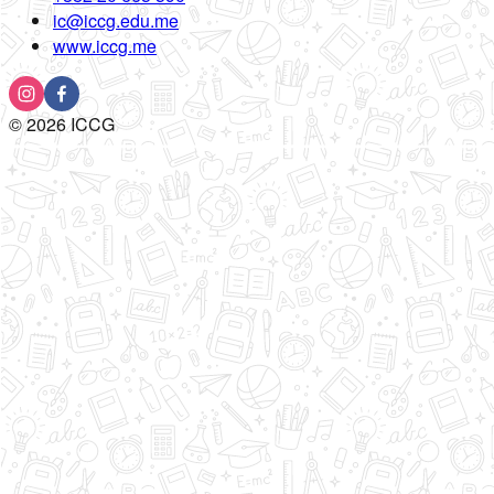
ic@iccg.edu.me
www.iccg.me
©
2026
ICCG