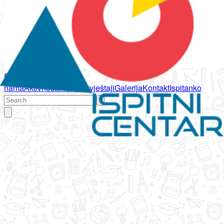
Početna
O
nama
Aktivnosti
Propisi
Izvještaji
Galerija
Kontakt
Ispitanko