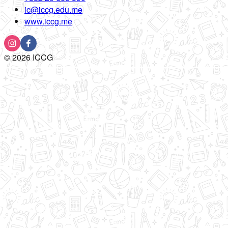
ic@iccg.edu.me
www.iccg.me
©
2026
ICCG