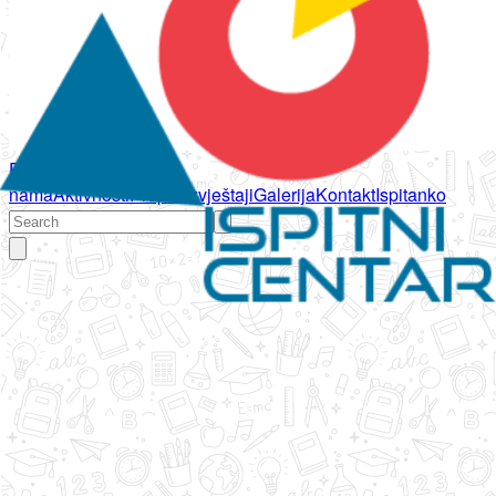
Početna
O
nama
Aktivnosti
Propisi
Izvještaji
Galerija
Kontakt
Ispitanko