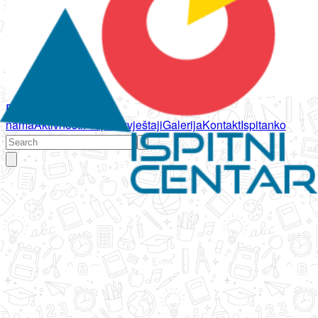
Početna
O
nama
Aktivnosti
Propisi
Izvještaji
Galerija
Kontakt
Ispitanko