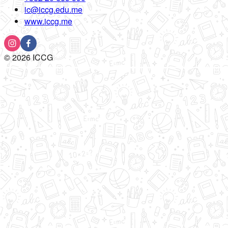
ic@iccg.edu.me
www.iccg.me
©
2026
ICCG