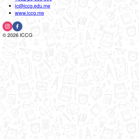
ic@iccg.edu.me
www.iccg.me
©
2026
ICCG