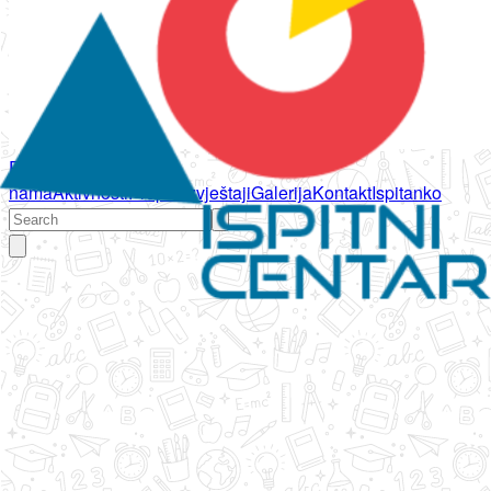
Početna
O
nama
Aktivnosti
Propisi
Izvještaji
Galerija
Kontakt
Ispitanko