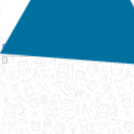
Početna
O nama
Aktivnosti
Propisi
Izvještaji
Galerija
Kontakt
Ispi