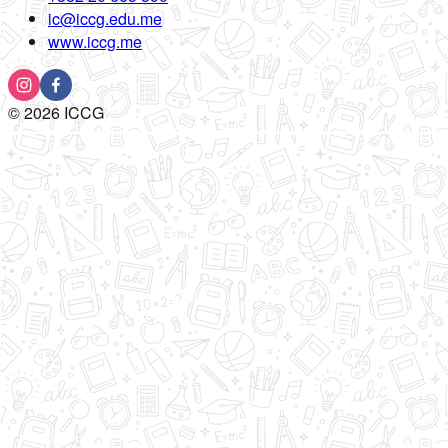
ic@iccg.edu.me
www.iccg.me
©
2026
ICCG