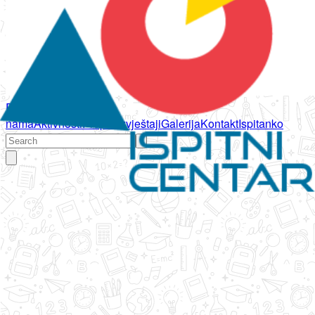
Početna
O
nama
Aktivnosti
Propisi
Izvještaji
Galerija
Kontakt
Ispitanko