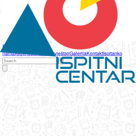
Početna
O
nama
Aktivnosti
Propisi
Izvještaji
Galerija
Kontakt
Ispitanko