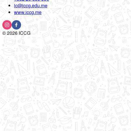
ic@iccg.edu.me
www.iccg.me
©
2026
ICCG