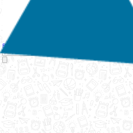
Početna
O nama
Aktivnosti
Propisi
Izvještaji
Galerija
Kontakt
Ispi