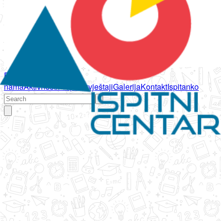
Početna
O
nama
Aktivnosti
Propisi
Izvještaji
Galerija
Kontakt
Ispitanko