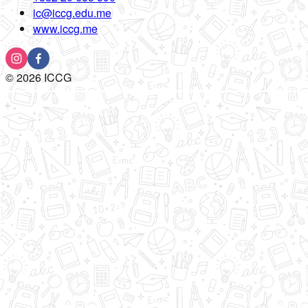
ic@iccg.edu.me
www.iccg.me
©
2026
ICCG