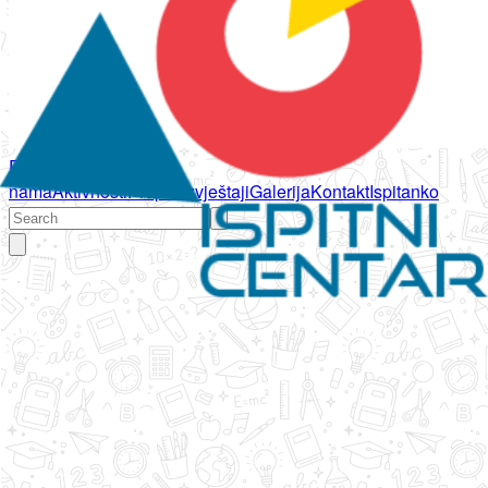
Početna
O
nama
Aktivnosti
Propisi
Izvještaji
Galerija
Kontakt
Ispitanko