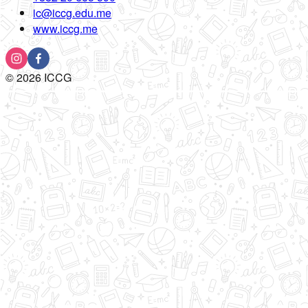
ic@iccg.edu.me
www.iccg.me
©
2026
ICCG