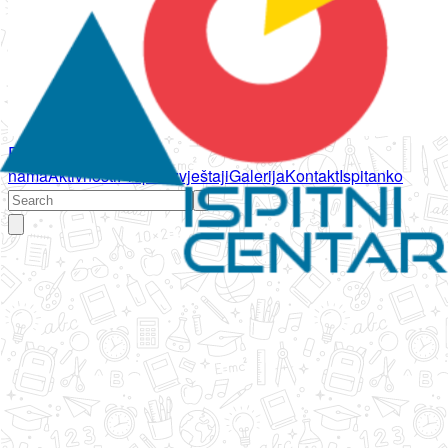
Početna
O
nama
Aktivnosti
Propisi
Izvještaji
Galerija
Kontakt
Ispitanko