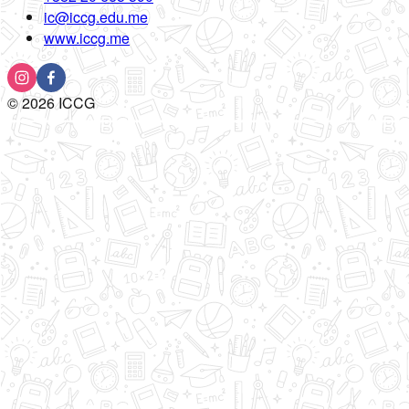
ic@iccg.edu.me
www.iccg.me
©
2026
ICCG