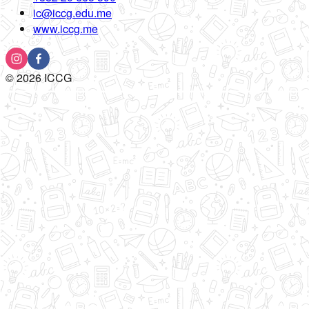
ic@iccg.edu.me
www.iccg.me
©
2026
ICCG