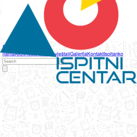
Početna
O
nama
Aktivnosti
Propisi
Izvještaji
Galerija
Kontakt
Ispitanko