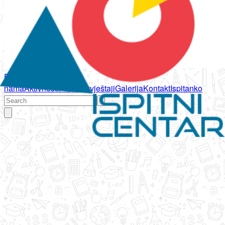
Početna
O
nama
Aktivnosti
Propisi
Izvještaji
Galerija
Kontakt
Ispitanko