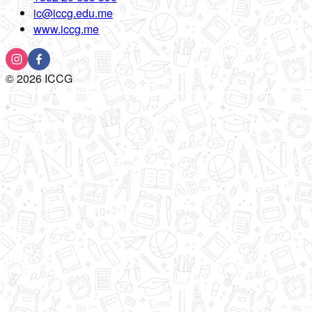
ic@iccg.edu.me
www.iccg.me
©
2026
ICCG