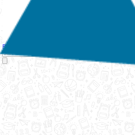
Početna
O nama
Aktivnosti
Propisi
Izvještaji
Galerija
Kontakt
Ispi