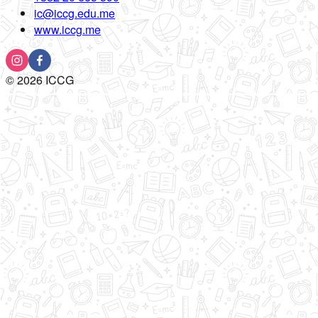
ic@iccg.edu.me
www.iccg.me
©
2026
ICCG