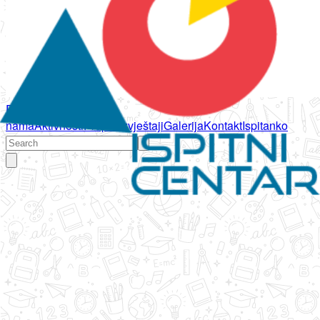
Početna
O
nama
Aktivnosti
Propisi
Izvještaji
Galerija
Kontakt
Ispitanko