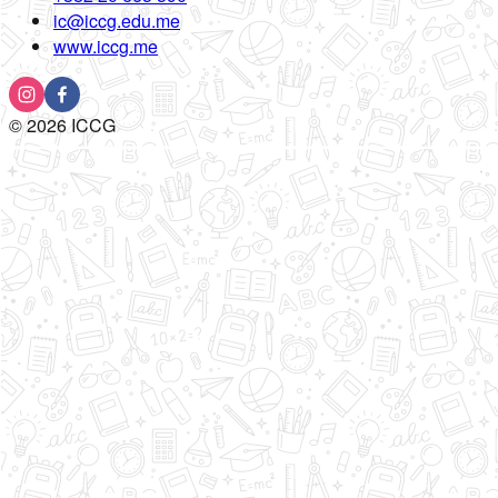
ic@iccg.edu.me
www.iccg.me
©
2026
ICCG