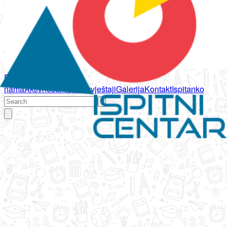
Početna
O
nama
Aktivnosti
Propisi
Izvještaji
Galerija
Kontakt
Ispitanko